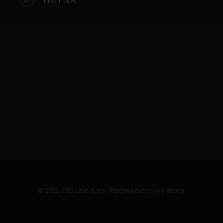
©
2026, CGS Labs d.o.o. Všechna práva vyhrazena.