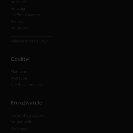
Autopath
Autosign
Traffic Collection
Ferrovia
01/06/2026
Aquaterra
_______________________
CGS Labs Civil Solutions 2027 je
Release notes v. 2027
nyní k dispozici!
READ MORE
Odvětví
Plánování
Výstavba
Údržba a renovace
Pro uživatele
Technická podpora
Koupit online
Webináře