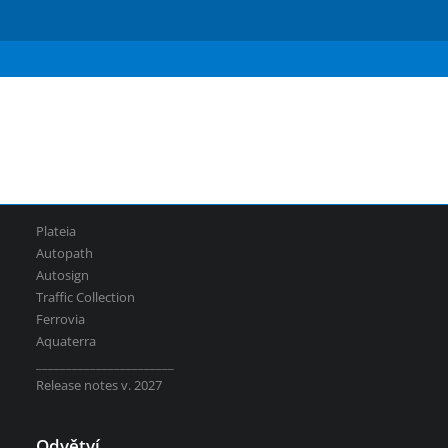
Serbian
Aquaterra
| Návrh a úpravy kanálů, vodních děl a
říčních toků
vsechny-programy
Software
Plateia
Autopath
Autosign
Traffic Collection
Ferrovia
Aquaterra
_______________________
Release notes v. 2027
Odvětví