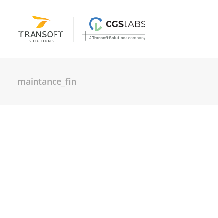
maintance_fin
Plánování & návrh
Plateia
| Návrhy a rekonstrukce vozov
Autopath
| Vlečné křivky a simulace pr
Autosign
| Návrh dopravního značení
Traffic Collection
| Autopath, Autosign
Ferrovia
| Návrh a analýza kolejových tr