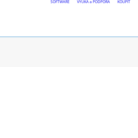
SOFTWARE
VÝUKA a PODPORA
KOUPIT
ek
BricsCAD
| 2D kreslení a 3D
ůjezdu vozidel
, Site design, BIM
atí
Zkušební verze zdarma
Požádejte o studentskou lic
Koupit software CGS Labs