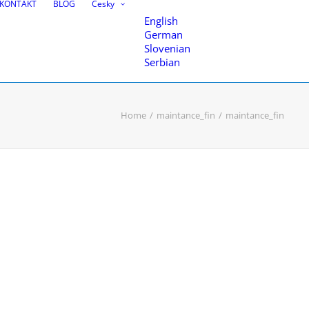
KONTAKT
BLOG
Česky
English
German
Slovenian
Serbian
Home
maintance_fin
maintance_fin
 modelování
enci