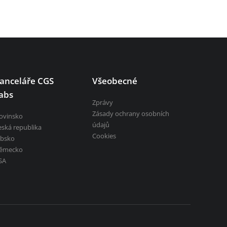
anceláře CGS
Všeobecné
abs
Zprávy
Zásady ochrany osobních
lovinsko
údajů
eská republika
Cookies
rbsko
ěmecko
SA