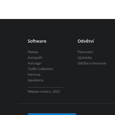
Aquaterra
| Návrh a úpravy kanálů, vod
vsechny-programy
Software
Odvětví
Plateia
Plánování
Autopath
Výstavba
Autosign
Údržba a renovace
Traffic Collection
Ferrovia
Aquaterra
_______________________
Release notes v. 2027