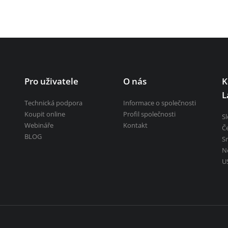
ních děl a říčních toků
Pro uživatele
O nás
K
L
Technická podpora
Informace o společnosti
Koupit online
Profil společnosti
S
Webináře
Kontakt
Č
BLOG
S
N
U