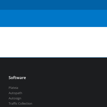
Serbian
Aquaterra
| Návrh a úpravy kanálů, vodních děl a
říčních toků
vsechny-programy
Software
Plateia
Autopath
Autosign
Traffic Collection