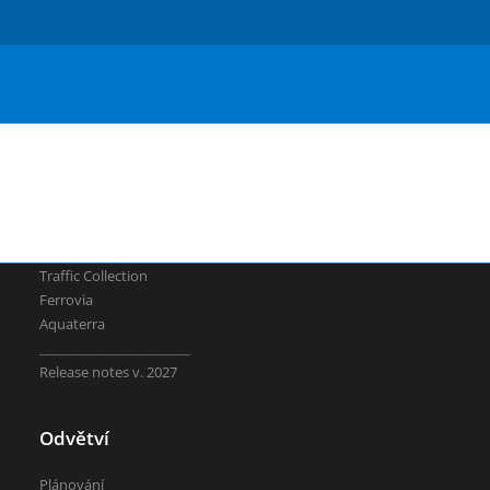
Serbian
Aquaterra
| Návrh a úpravy kanálů, vodních děl a
říčních toků
vsechny-programy
Software
Plateia
Autopath
Autosign
Traffic Collection
Ferrovia
Aquaterra
_______________________
Release notes v. 2027
Odvětví
Plánování