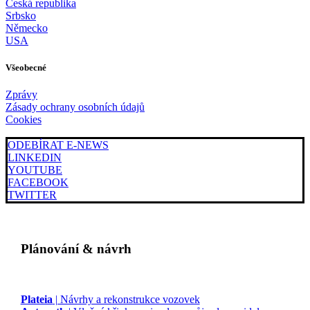
Česká republika
Srbsko
Německo
USA
Všeobecné
Zprávy
Zásady ochrany osobních údajů
Cookies
ODEBÍRAT E-NEWS
LINKEDIN
YOUTUBE
FACEBOOK
TWITTER
Plánování & návrh
Plateia
| Návrhy a rekonstrukce vozovek