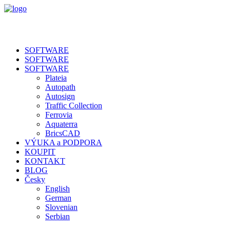
SOFTWARE
SOFTWARE
SOFTWARE
Plateia
Autopath
Autosign
Traffic Collection
Ferrovia
Aquaterra
BricsCAD
VÝUKA a PODPORA
KOUPIT
KONTAKT
BLOG
Česky
English
German
Slovenian
Serbian