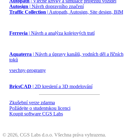
Autopath
| Vlečné křivky a simulace průjezdu vozidel
Autosign
| Návrh dopravního značení
Traffic Collection
| Autopath, Autosign, Site design, BIM
Ferrovia
| Návrh a analýza kolejových tratí
Aquaterra
| Návrh a úpravy kanálů, vodních děl a říčních
toků
vsechny-programy
BricsCAD
| 2D kreslení a 3D modelování
Zkušební verze zdarma
Požádejte o studentskou licenci
Koupit software CGS Labs
©
2026, CGS Labs d.o.o. Všechna práva vyhrazena.