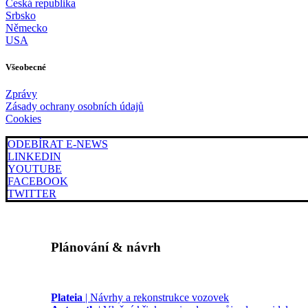
Česká republika
Srbsko
Německo
USA
Všeobecné
Zprávy
Zásady ochrany osobních údajů
Cookies
ODEBÍRAT E-NEWS
LINKEDIN
YOUTUBE
FACEBOOK
TWITTER
Plánování & návrh
Plateia
| Návrhy a rekonstrukce vozovek