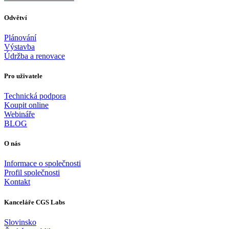
Odvětví
Plánování
Výstavba
Údržba a renovace
Pro uživatele
Technická podpora
Koupit online
Webináře
BLOG
O nás
Informace o společnosti
Profil společnosti
Kontakt
Kanceláře CGS Labs
Slovinsko