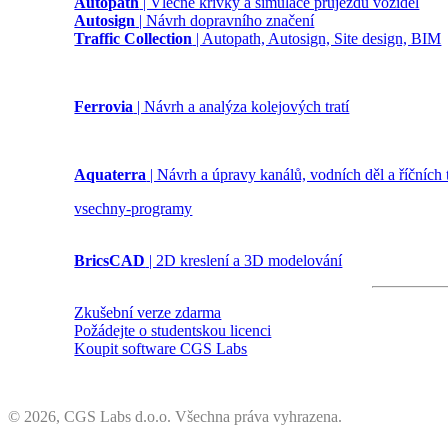
Autopath
| Vlečné křivky a simulace průjezdu vozidel
Autosign
| Návrh dopravního značení
Traffic Collection
| Autopath, Autosign, Site design, BIM
Ferrovia
| Návrh a analýza kolejových tratí
Aquaterra
| Návrh a úpravy kanálů, vodních děl a říčních
vsechny-programy
BricsCAD
| 2D kreslení a 3D modelování
Zkušební verze zdarma
Požádejte o studentskou licenci
Koupit software CGS Labs
©
2026, CGS Labs d.o.o. Všechna práva vyhrazena.