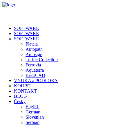
SOFTWARE
SOFTWARE
SOFTWARE
Plateia
Autopath
Autosign
Traffic Collection
Ferrovia
Aquaterra
BricsCAD
VÝUKA a PODPORA
KOUPIT
KONTAKT
BLOG
Česky
English
German
Slovenian
Serbian