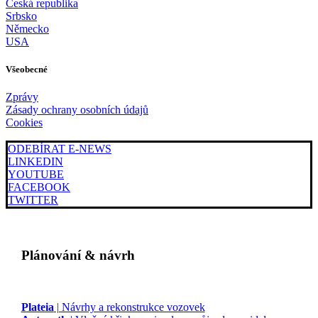
Česká republika
Srbsko
Německo
USA
Všeobecné
Zprávy
Zásady ochrany osobních údajů
Cookies
ODEBÍRAT E-NEWS
LINKEDIN
YOUTUBE
FACEBOOK
TWITTER
Plánování & návrh
Plateia
| Návrhy a rekonstrukce vozovek