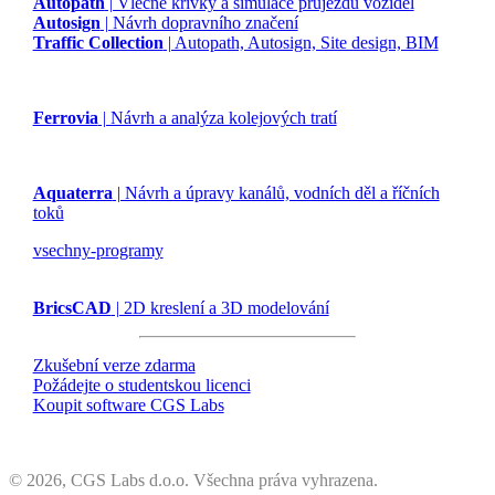
Autopath
| Vlečné křivky a simulace průjezdu vozidel
Autosign
| Návrh dopravního značení
Traffic Collection
| Autopath, Autosign, Site design, BIM
Ferrovia
| Návrh a analýza kolejových tratí
Aquaterra
| Návrh a úpravy kanálů, vodních děl a říčních
toků
vsechny-programy
BricsCAD
| 2D kreslení a 3D modelování
Zkušební verze zdarma
Požádejte o studentskou licenci
Koupit software CGS Labs
©
2026, CGS Labs d.o.o. Všechna práva vyhrazena.