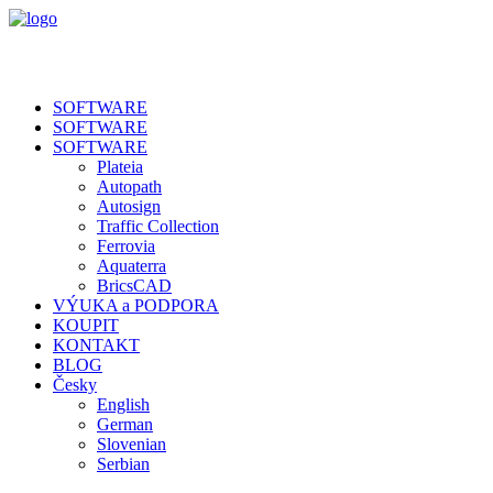
SOFTWARE
SOFTWARE
SOFTWARE
Plateia
Autopath
Autosign
Traffic Collection
Ferrovia
Aquaterra
BricsCAD
VÝUKA a PODPORA
KOUPIT
KONTAKT
BLOG
Česky
English
German
Slovenian
Serbian