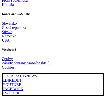
Profil společnosti
Kontakt
Kanceláře CGS Labs
Slovinsko
Česká republika
Srbsko
Německo
USA
Všeobecné
Zprávy
Zásady ochrany osobních údajů
Cookies
ODEBÍRAT E-NEWS
LINKEDIN
YOUTUBE
FACEBOOK
TWITTER