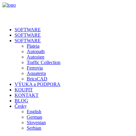
SOFTWARE
SOFTWARE
SOFTWARE
Plateia
Autopath
Autosign
Traffic Collection
Ferrovia
Aquaterra
BricsCAD
VÝUKA a PODPORA
KOUPIT
KONTAKT
BLOG
Česky
English
German
Slovenian
Serbian