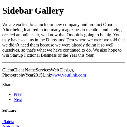
Sidebar Gallery
We are excited to launch our new company and product Ooooh.
After being featured in too many magazines to mention and having
created an online stir, we know that Ooooh is going to be big. You
may have seen us in the Dinosaurs’ Den where we were we told that
we didn’t need them because we were already doing it so well
ourselves, so that’s what we have continued to do. We also hope to
win Startup Fictional Business of the Year this Year.
Client
Client Name
Services
Web Design,
Photography
Year
2015
Link
www.yourlink.com
Share
Prev
Next
Software
Plateia
Autopath