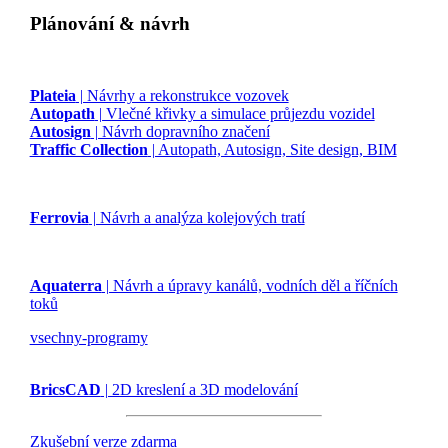
Plánování & návrh
Plateia
| Návrhy a rekonstrukce vozovek
Autopath
| Vlečné křivky a simulace průjezdu vozidel
Autosign
| Návrh dopravního značení
Traffic Collection
| Autopath, Autosign, Site design, BIM
Ferrovia
| Návrh a analýza kolejových tratí
Aquaterra
| Návrh a úpravy kanálů, vodních děl a říčních
toků
vsechny-programy
BricsCAD
| 2D kreslení a 3D modelování
Zkušební verze zdarma