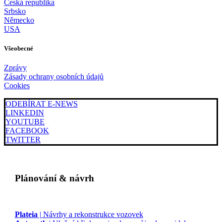
Česká republika
Srbsko
Německo
USA
Všeobecné
Zprávy
Zásady ochrany osobních údajů
Cookies
ODEBÍRAT E-NEWS
LINKEDIN
YOUTUBE
FACEBOOK
TWITTER
Plánování & návrh
Plateia
| Návrhy a rekonstrukce vozovek