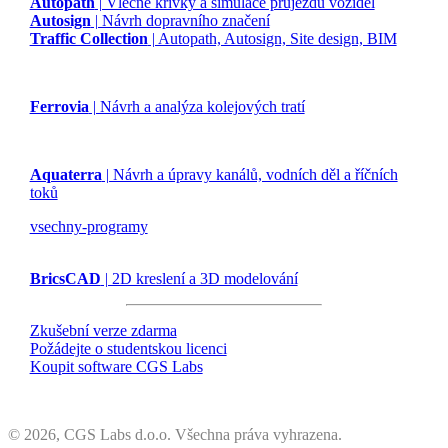
Autopath
| Vlečné křivky a simulace průjezdu vozidel
Autosign
| Návrh dopravního značení
Traffic Collection
| Autopath, Autosign, Site design, BIM
Ferrovia
| Návrh a analýza kolejových tratí
Aquaterra
| Návrh a úpravy kanálů, vodních děl a říčních
toků
vsechny-programy
BricsCAD
| 2D kreslení a 3D modelování
Zkušební verze zdarma
Požádejte o studentskou licenci
Koupit software CGS Labs
©
2026, CGS Labs d.o.o. Všechna práva vyhrazena.