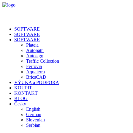
SOFTWARE
SOFTWARE
SOFTWARE
Plateia
Autopath
Autosign
Traffic Collection
Ferrovia
Aquaterra
BricsCAD
VÝUKA a PODPORA
KOUPIT
KONTAKT
BLOG
Česky
English
German
Slovenian
Serbian