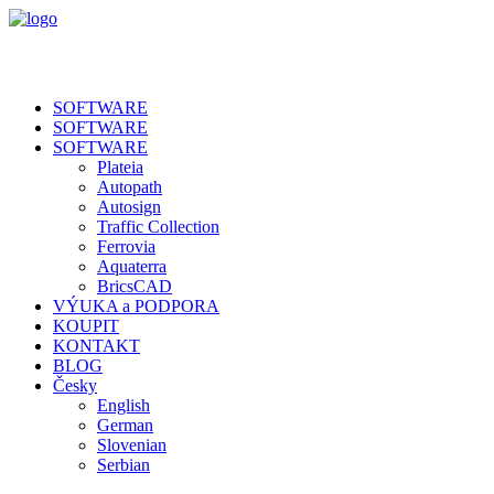
SOFTWARE
SOFTWARE
SOFTWARE
Plateia
Autopath
Autosign
Traffic Collection
Ferrovia
Aquaterra
BricsCAD
VÝUKA a PODPORA
KOUPIT
KONTAKT
BLOG
Česky
English
German
Slovenian
Serbian