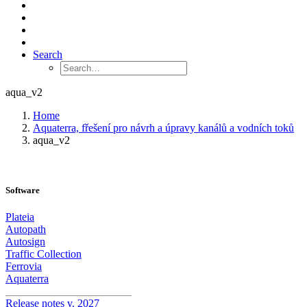
Search
aqua_v2
Home
Aquaterra, fřešení pro návrh a úpravy kanálů a vodních toků
aqua_v2
Software
Plateia
Autopath
Autosign
Traffic Collection
Ferrovia
Aquaterra
_______________________
Release notes v. 2027