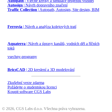
Autopath
| Vlečné křivky a simulace průjezdu vozidel
Autosign
| Návrh dopravního značení
Traffic Collection
| Autopath, Autosign, Site design, BIM
Ferrovia
| Návrh a analýza kolejových tratí
Aquaterra
| Návrh a úpravy kanálů, vodních děl a říčních
toků
vsechny-programy
BricsCAD
| 2D kreslení a 3D modelování
Zkušební verze zdarma
Požádejte o studentskou licenci
Koupit software CGS Labs
©
2026, CGS Labs d.o.o. Všechna práva vyhrazena.