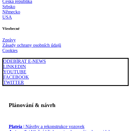
Česká republika
Srbsko
Německo
USA
Všeobecné
Zprávy
Zásady ochrany osobních údajů
Cookies
ODEBÍRAT E-NEWS
LINKEDIN
YOUTUBE
FACEBOOK
TWITTER
Plánování & návrh
Plateia
| Návrhy a rekonstrukce vozovek