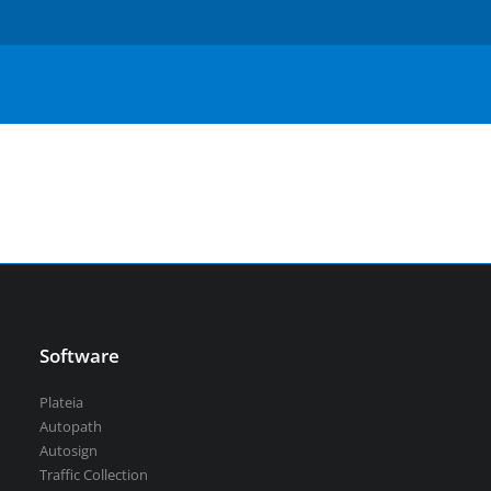
Serbian
Aquaterra
| Návrh a úpravy kanálů, vodních děl a
říčních toků
vsechny-programy
Software
Plateia
Autopath
Autosign
Traffic Collection