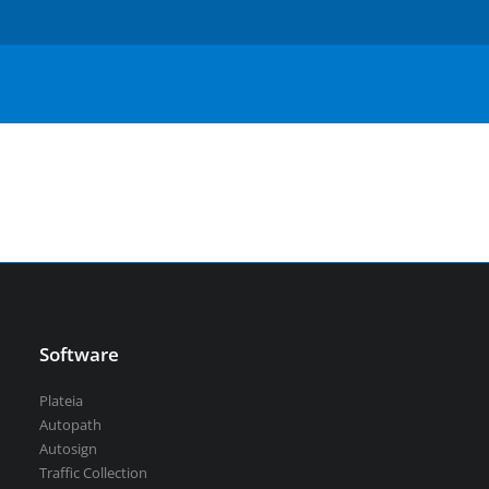
Serbian
Aquaterra
| Návrh a úpravy kanálů, vodních děl a
říčních toků
vsechny-programy
Software
Plateia
Autopath
Autosign
Traffic Collection