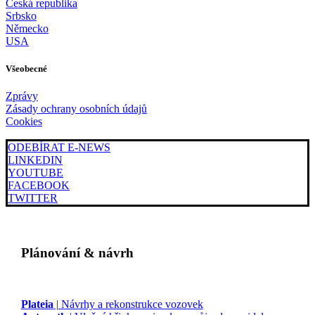
Česká republika
Srbsko
Německo
USA
Všeobecné
Zprávy
Zásady ochrany osobních údajů
Cookies
ODEBÍRAT E-NEWS
LINKEDIN
YOUTUBE
FACEBOOK
TWITTER
Plánování & návrh
Plateia
| Návrhy a rekonstrukce vozovek