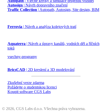
Autopath
| Vlečné křivky a simulace průjezdu vozidel
Autosign
| Návrh dopravního značení
Traffic Collection
| Autopath, Autosign, Site design, BIM
Ferrovia
| Návrh a analýza kolejových tratí
Aquaterra
| Návrh a úpravy kanálů, vodních děl a říčních
toků
vsechny-programy
BricsCAD
| 2D kreslení a 3D modelování
Zkušební verze zdarma
Požádejte o studentskou licenci
Koupit software CGS Labs
©
2026, CGS Labs d.o.o. Všechna práva vyhrazena.