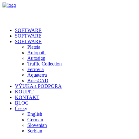
SOFTWARE
SOFTWARE
SOFTWARE
Plateia
Autopath
Autosign
Traffic Collection
Ferrovia
Aquaterra
BricsCAD
VÝUKA a PODPORA
KOUPIT
KONTAKT
BLOG
Česky
English
German
Slovenian
Serbian