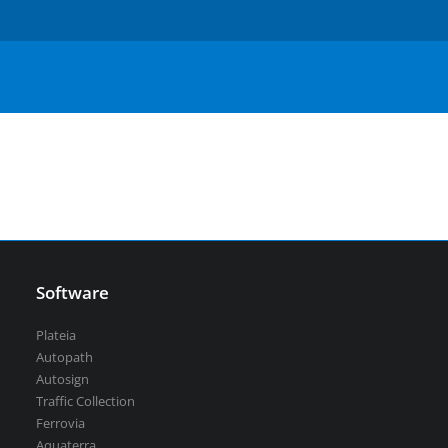
Serbian
Aquaterra
| Návrh a úpravy kanálů, vodních děl a
říčních toků
vsechny-programy
Software
Plateia
Autopath
Autosign
Traffic Collection
Ferrovia
Aquaterra