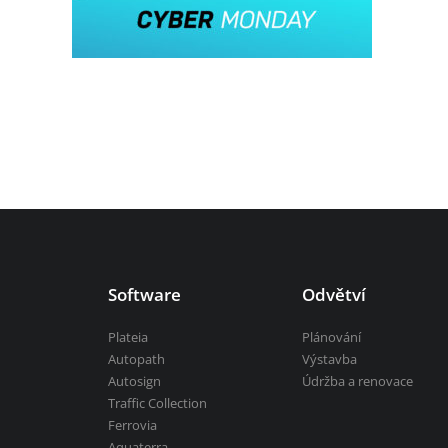
Aquaterra
| Návrh a úpravy kanálů, vod
vsechny-programy
Software
Odvětví
Plateia
Plánování
Autopath
Výstavba
Autosign
Údržba a renovace
Traffic Collection
Ferrovia
Aquaterra