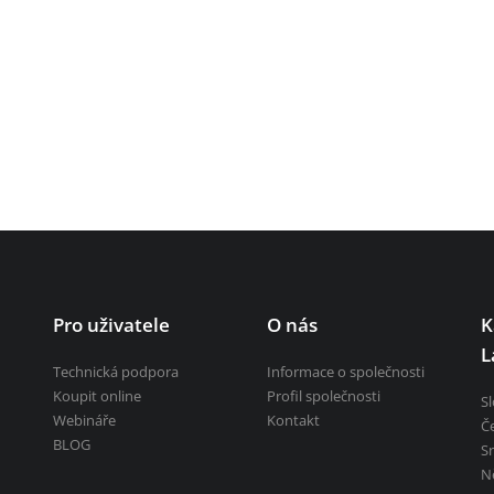
ních děl a říčních toků
Pro uživatele
O nás
K
L
Technická podpora
Informace o společnosti
Koupit online
Profil společnosti
S
Webináře
Kontakt
Č
BLOG
S
N