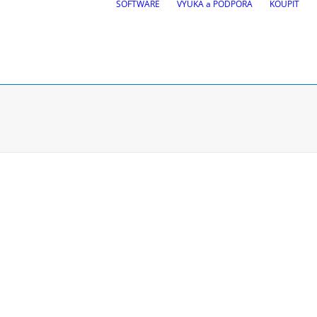
SOFTWARE
VÝUKA a PODPORA
KOUPIT
ek
BricsCAD
| 2D kreslení a 3D
ůjezdu vozidel
, Site design, BIM
Zkušební verze zdarma
atí
Požádejte o studentskou lic
Koupit software CGS Labs