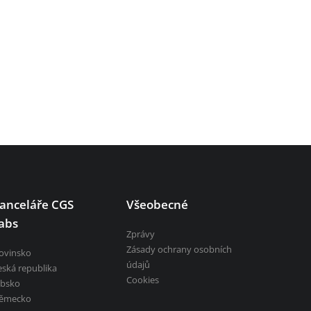
anceláře CGS
Všeobecné
abs
Zprávy
Zásady ochrany osobních
lovinsko
údajů
eská republika
Cookies
rbsko
ěmecko