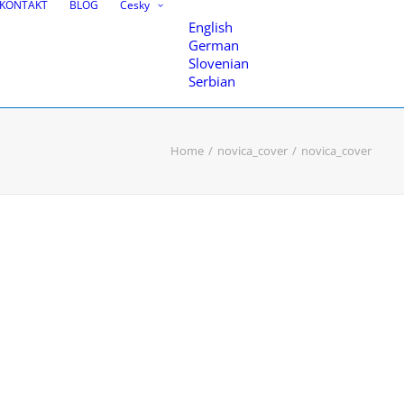
KONTAKT
BLOG
Česky
English
German
Slovenian
Serbian
Home
novica_cover
novica_cover
 modelování
enci