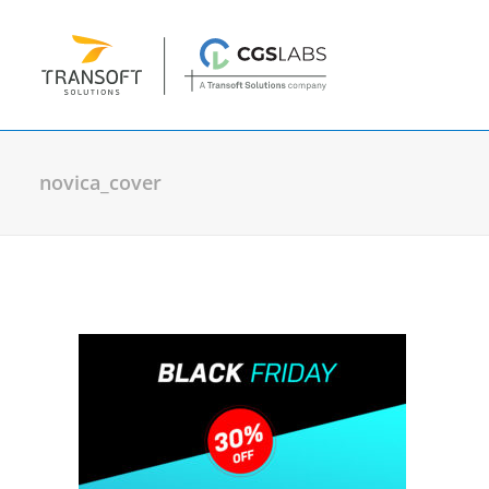
novica_cover
Plánování & návrh
Plateia
| Návrhy a rekonstrukce vozov
Autopath
| Vlečné křivky a simulace pr
Autosign
| Návrh dopravního značení
Traffic Collection
| Autopath, Autosign
Ferrovia
| Návrh a analýza kolejových tr