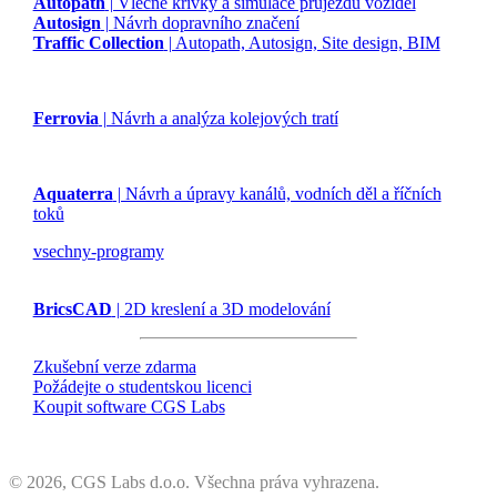
Autopath
| Vlečné křivky a simulace průjezdu vozidel
Autosign
| Návrh dopravního značení
Traffic Collection
| Autopath, Autosign, Site design, BIM
Ferrovia
| Návrh a analýza kolejových tratí
Aquaterra
| Návrh a úpravy kanálů, vodních děl a říčních
toků
vsechny-programy
BricsCAD
| 2D kreslení a 3D modelování
Zkušební verze zdarma
Požádejte o studentskou licenci
Koupit software CGS Labs
©
2026, CGS Labs d.o.o. Všechna práva vyhrazena.