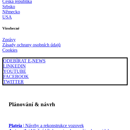
Česká republika
Srbsko
Německo
USA
Všeobecné
Zprávy
Zásady ochrany osobních údajů
Cookies
ODEBÍRAT E-NEWS
LINKEDIN
YOUTUBE
FACEBOOK
TWITTER
Plánování & návrh
Plateia
| Návrhy a rekonstrukce vozovek