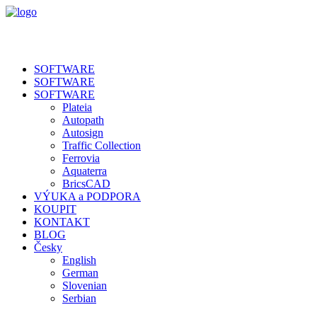
SOFTWARE
SOFTWARE
SOFTWARE
Plateia
Autopath
Autosign
Traffic Collection
Ferrovia
Aquaterra
BricsCAD
VÝUKA a PODPORA
KOUPIT
KONTAKT
BLOG
Česky
English
German
Slovenian
Serbian