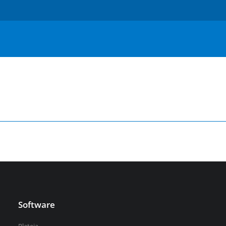
Serbian
Aquaterra
| Návrh a úpravy kanálů, vodních děl a
říčních toků
vsechny-programy
Software