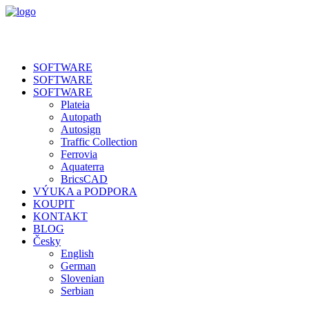
SOFTWARE
SOFTWARE
SOFTWARE
Plateia
Autopath
Autosign
Traffic Collection
Ferrovia
Aquaterra
BricsCAD
VÝUKA a PODPORA
KOUPIT
KONTAKT
BLOG
Česky
English
German
Slovenian
Serbian