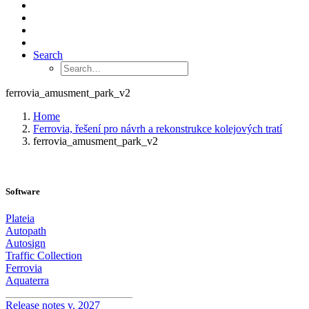
Search
ferrovia_amusment_park_v2
Home
Ferrovia, řešení pro návrh a rekonstrukce kolejových tratí
ferrovia_amusment_park_v2
Software
Plateia
Autopath
Autosign
Traffic Collection
Ferrovia
Aquaterra
_______________________
Release notes v. 2027