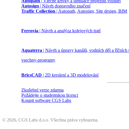
Autopath
| Vlečné křivky a simulace průjezdu vozidel
Autosign
| Návrh dopravního značení
Traffic Collection
| Autopath, Autosign, Site design, BIM
Ferrovia
| Návrh a analýza kolejových tratí
Aquaterra
| Návrh a úpravy kanálů, vodních děl a říčních
vsechny-programy
BricsCAD
| 2D kreslení a 3D modelování
Zkušební verze zdarma
Požádejte o studentskou licenci
Koupit software CGS Labs
©
2026, CGS Labs d.o.o. Všechna práva vyhrazena.