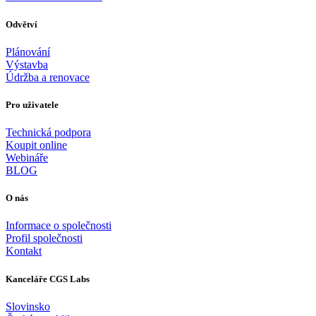
Odvětví
Plánování
Výstavba
Údržba a renovace
Pro uživatele
Technická podpora
Koupit online
Webináře
BLOG
O nás
Informace o společnosti
Profil společnosti
Kontakt
Kanceláře CGS Labs
Slovinsko