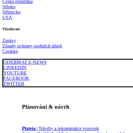
Česká republika
Srbsko
Německo
USA
Všeobecné
Zprávy
Zásady ochrany osobních údajů
Cookies
ODEBÍRAT E-NEWS
LINKEDIN
YOUTUBE
FACEBOOK
TWITTER
Plánování & návrh
Plateia
| Návrhy a rekonstrukce vozovek