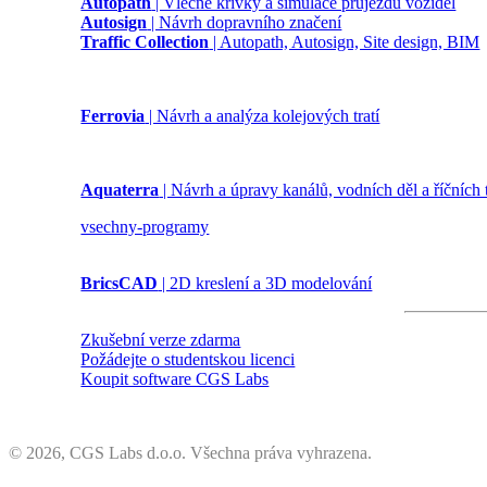
Autopath
| Vlečné křivky a simulace průjezdu vozidel
Autosign
| Návrh dopravního značení
Traffic Collection
| Autopath, Autosign, Site design, BIM
Ferrovia
| Návrh a analýza kolejových tratí
Aquaterra
| Návrh a úpravy kanálů, vodních děl a říčních
vsechny-programy
BricsCAD
| 2D kreslení a 3D modelování
Zkušební verze zdarma
Požádejte o studentskou licenci
Koupit software CGS Labs
©
2026, CGS Labs d.o.o. Všechna práva vyhrazena.