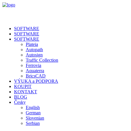
SOFTWARE
SOFTWARE
SOFTWARE
Plateia
Autopath
Autosign
Traffic Collection
Ferrovia
Aquaterra
BricsCAD
VÝUKA a PODPORA
KOUPIT
KONTAKT
BLOG
Česky
English
German
Slovenian
Serbian