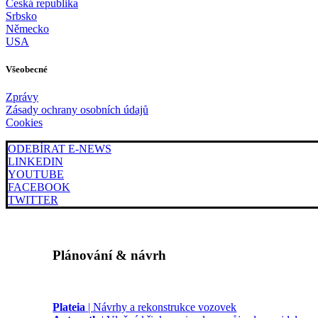
Česká republika
Srbsko
Německo
USA
Všeobecné
Zprávy
Zásady ochrany osobních údajů
Cookies
ODEBÍRAT E-NEWS
LINKEDIN
YOUTUBE
FACEBOOK
TWITTER
Plánování & návrh
Plateia
| Návrhy a rekonstrukce vozovek