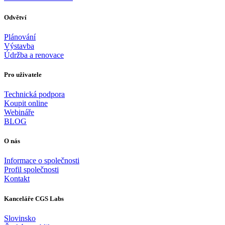
Odvětví
Plánování
Výstavba
Údržba a renovace
Pro uživatele
Technická podpora
Koupit online
Webináře
BLOG
O nás
Informace o společnosti
Profil společnosti
Kontakt
Kanceláře CGS Labs
Slovinsko