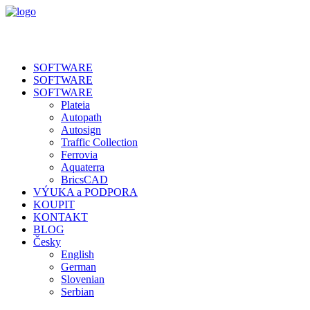
SOFTWARE
SOFTWARE
SOFTWARE
Plateia
Autopath
Autosign
Traffic Collection
Ferrovia
Aquaterra
BricsCAD
VÝUKA a PODPORA
KOUPIT
KONTAKT
BLOG
Česky
English
German
Slovenian
Serbian