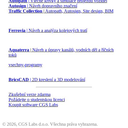
Autopath
| Vlečné křivky a simulace průjezdu vozidel
Autosign
| Návrh dopravního značení
Traffic Collection
| Autopath, Autosign, Site design, BIM
Ferrovia
| Návrh a analýza kolejových tratí
Aquaterra
| Návrh a úpravy kanálů, vodních děl a říčních
toků
vsechny-programy
BricsCAD
| 2D kreslení a 3D modelování
Zkušební verze zdarma
Požádejte o studentskou licenci
Koupit software CGS Labs
©
2026, CGS Labs d.o.o. Všechna práva vyhrazena.