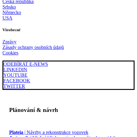
Česká republika
Srbsko
Německo
USA
Všeobecné
Zprávy
Zásady ochrany osobních údajů
Cookies
ODEBÍRAT E-NEWS
LINKEDIN
YOUTUBE
FACEBOOK
TWITTER
Plánování & návrh
Plateia
| Návrhy a rekonstrukce vozovek