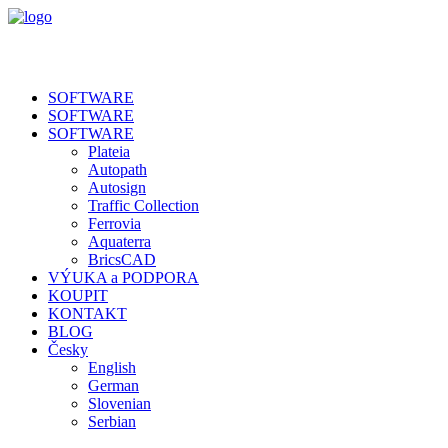
SOFTWARE
SOFTWARE
SOFTWARE
Plateia
Autopath
Autosign
Traffic Collection
Ferrovia
Aquaterra
BricsCAD
VÝUKA a PODPORA
KOUPIT
KONTAKT
BLOG
Česky
English
German
Slovenian
Serbian