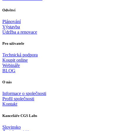
Odvětví
Plánování
Výstavba
Údržba a renovace
Pro uživatele
Technická podpora
Koupit online
Webináře
BLOG
O nás
Informace o společnosti
Profil společnosti
Kontakt
Kanceláře CGS Labs
Slovinsko