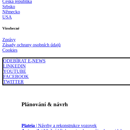
Česká republika
Srbsko
Německo
USA
Všeobecné
Zprávy
Zásady ochrany osobních údajů
Cookies
ODEBÍRAT E-NEWS
LINKEDIN
YOUTUBE
FACEBOOK
TWITTER
Plánování & návrh
Plateia
| Návrhy a rekonstrukce vozovek