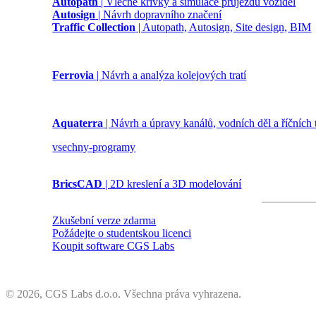
Autopath
| Vlečné křivky a simulace průjezdu vozidel
Autosign
| Návrh dopravního značení
Traffic Collection
| Autopath, Autosign, Site design, BIM
Ferrovia
| Návrh a analýza kolejových tratí
Aquaterra
| Návrh a úpravy kanálů, vodních děl a říčních
vsechny-programy
BricsCAD
| 2D kreslení a 3D modelování
Zkušební verze zdarma
Požádejte o studentskou licenci
Koupit software CGS Labs
©
2026, CGS Labs d.o.o. Všechna práva vyhrazena.