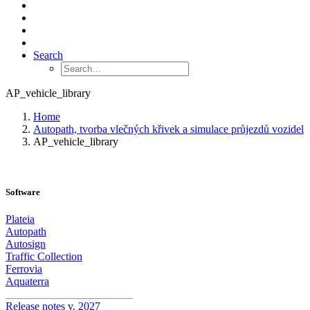
Search
AP_vehicle_library
Home
Autopath, tvorba vlečných křivek a simulace průjezdů vozidel
AP_vehicle_library
Software
Plateia
Autopath
Autosign
Traffic Collection
Ferrovia
Aquaterra
_______________________
Release notes v. 2027