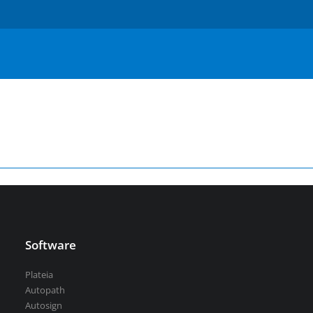
Serbian
Aquaterra
| Návrh a úpravy kanálů, vodních děl a
říčních toků
vsechny-programy
Software
Plateia
Autopath
Autosign