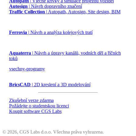
Autopath
| Vlečné křivky a simulace průjezdu vozidel
Autosign
| Návrh dopravního značení
Traffic Collection
| Autopath, Autosign, Site design, BIM
Ferrovia
| Návrh a analýza kolejových tratí
Aquaterra
| Návrh a úpravy kanálů, vodních děl a říčních
toků
vsechny-programy
BricsCAD
| 2D kreslení a 3D modelování
Zkušební verze zdarma
Požádejte o studentskou licenci
Koupit software CGS Labs
©
2026, CGS Labs d.o.o. Všechna práva vyhrazena.