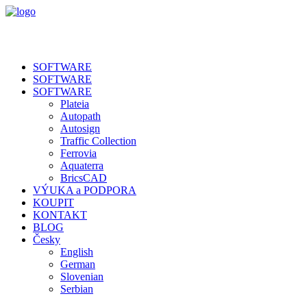
SOFTWARE
SOFTWARE
SOFTWARE
Plateia
Autopath
Autosign
Traffic Collection
Ferrovia
Aquaterra
BricsCAD
VÝUKA a PODPORA
KOUPIT
KONTAKT
BLOG
Česky
English
German
Slovenian
Serbian