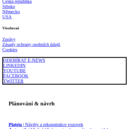
Česká republika
Srbsko
Německo
USA
Všeobecné
Zprávy
Zásady ochrany osobních údajů
Cookies
ODEBÍRAT E-NEWS
LINKEDIN
YOUTUBE
FACEBOOK
TWITTER
Plánování & návrh
Plateia
| Návrhy a rekonstrukce vozovek