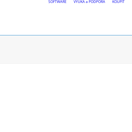
SOFTWARE
VÝUKA a PODPORA
KOUPIT
ek
BricsCAD
| 2D kreslení a 3D
ůjezdu vozidel
, Site design, BIM
atí
Zkušební verze zdarma
Požádejte o studentskou lic
Koupit software CGS Labs