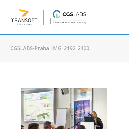
CGSLABS-Praha_IMG_2192_2400
Plánování & návrh
Plateia
| Návrhy a rekonstrukce vozov
Autopath
| Vlečné křivky a simulace pr
Autosign
| Návrh dopravního značení
Traffic Collection
| Autopath, Autosign
Ferrovia
| Návrh a analýza kolejových tr