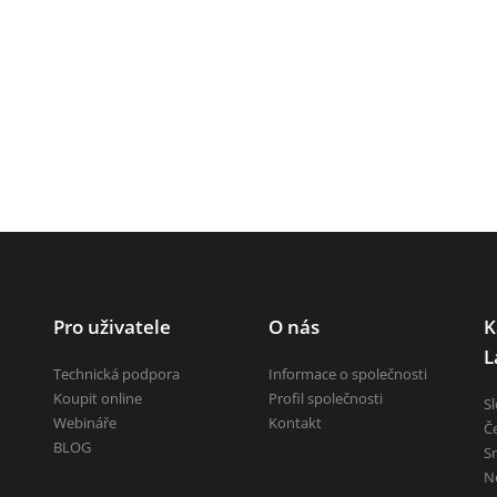
ních děl a říčních toků
Pro uživatele
O nás
K
L
Technická podpora
Informace o společnosti
Koupit online
Profil společnosti
S
Webináře
Kontakt
Č
BLOG
S
N