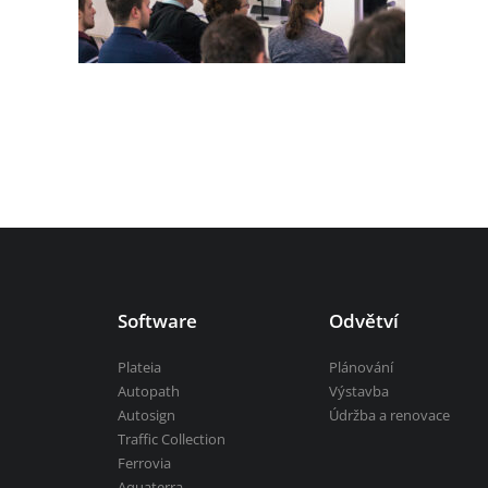
Aquaterra
| Návrh a úpravy kanálů, vod
vsechny-programy
Software
Odvětví
Plateia
Plánování
Autopath
Výstavba
Autosign
Údržba a renovace
Traffic Collection
Ferrovia
Aquaterra