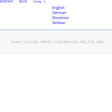
KONTAKT
BLOG
Česky
English
German
Slovenian
Serbian
Home
CGS LABS - PRAHA
CGSLABS-Praha_IMG_2192_2400
 modelování
enci