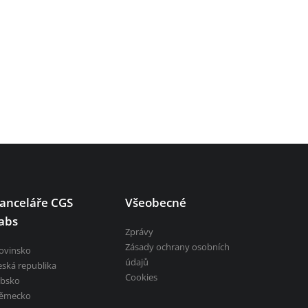
anceláře CGS
Všeobecné
abs
Zprávy
Zásady ochrany osobních
lovinsko
údajů
eská republika
Cookies
rbsko
ěmecko